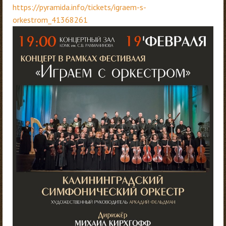
https://pyramida.info/tickets/igraem-s-
orkestrom_41368261