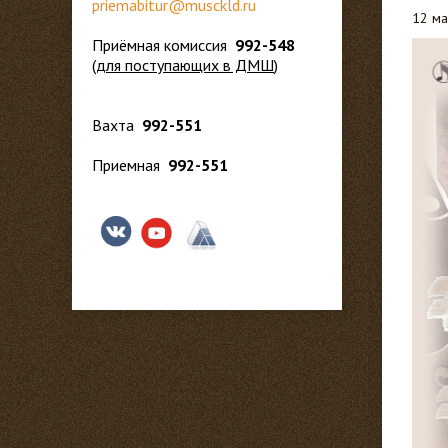
priemabitur@musckld.ru
12 ма
Приёмная комиссия
992-548
(
для поступающих в ДМШ
)
Вахта
992-551
Приемная
992-551