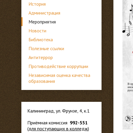
История
Администрация
Мероприятия
Новости
Библиотека
Полезные ссылки
Антитеррор
Противодействие коррупции
Независимая оценка качества
образования
Калининград, ул. Фрунзе, 4, к.1
Приёмная комиссия
992-551
(
для
поступающих в колледж
)